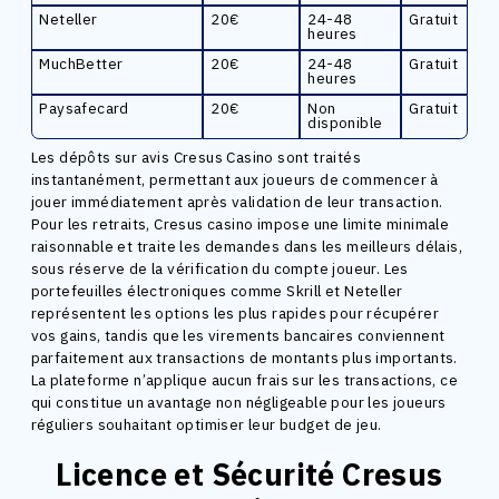
Neteller
20€
24-48
Gratuit
heures
MuchBetter
20€
24-48
Gratuit
heures
Paysafecard
20€
Non
Gratuit
disponible
Les dépôts sur avis Cresus Casino sont traités
instantanément, permettant aux joueurs de commencer à
jouer immédiatement après validation de leur transaction.
Pour les retraits, Cresus casino impose une limite minimale
raisonnable et traite les demandes dans les meilleurs délais,
sous réserve de la vérification du compte joueur. Les
portefeuilles électroniques comme Skrill et Neteller
représentent les options les plus rapides pour récupérer
vos gains, tandis que les virements bancaires conviennent
parfaitement aux transactions de montants plus importants.
La plateforme n’applique aucun frais sur les transactions, ce
qui constitue un avantage non négligeable pour les joueurs
réguliers souhaitant optimiser leur budget de jeu.
Licence et Sécurité Cresus