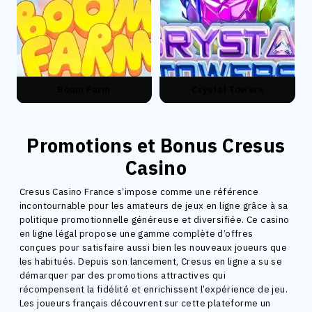
Boom Farm
Crystal Towers
Play now
Play now
Promotions et Bonus Cresus
Casino
Cresus Casino France s’impose comme une référence
incontournable pour les amateurs de jeux en ligne grâce à sa
politique promotionnelle généreuse et diversifiée. Ce casino
en ligne légal propose une gamme complète d’offres
conçues pour satisfaire aussi bien les nouveaux joueurs que
les habitués. Depuis son lancement, Cresus en ligne a su se
démarquer par des promotions attractives qui
récompensent la fidélité et enrichissent l’expérience de jeu.
Les joueurs français découvrent sur cette plateforme un