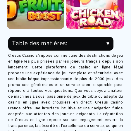
Table des matières:
Play now
Play now
Cresus Casino s’impose comme l’une des destinations de jeu
en ligne les plus prisées par les joueurs français depuis son
lancement. Cette plateforme de casino en ligne légal
propose une expérience de jeu complète et sécurisée, avec
une bibliothèque impressionnante de plus de 2000 jeux, des
promotions généreuses et un service client disponible pour
répondre à toutes vos questions. Que vous soyez amateur
de machines à sous, passionné de jeux de table ou adepte du
casino en ligne avec croupiers en direct, Cresus Casino
France offre une interface intuitive et une navigation fluide
adaptée aux attentes des joueurs exigeants. La réputation
de Cresus en ligne repose sur son engagement envers la
transparence, la sécurité et l’excellence du service, ce qui en