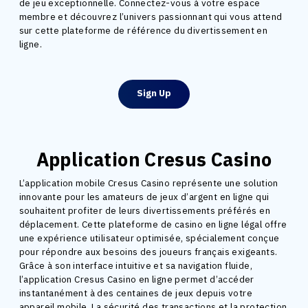
de jeu exceptionnelle. Connectez-vous à votre espace
membre et découvrez l’univers passionnant qui vous attend
sur cette plateforme de référence du divertissement en
ligne.
Sign Up
Application Cresus Casino
L’application mobile Cresus Casino représente une solution
innovante pour les amateurs de jeux d’argent en ligne qui
souhaitent profiter de leurs divertissements préférés en
déplacement. Cette plateforme de casino en ligne légal offre
une expérience utilisateur optimisée, spécialement conçue
pour répondre aux besoins des joueurs français exigeants.
Grâce à son interface intuitive et sa navigation fluide,
l’application Cresus Casino en ligne permet d’accéder
instantanément à des centaines de jeux depuis votre
appareil mobile. La sécurité des transactions et la protection