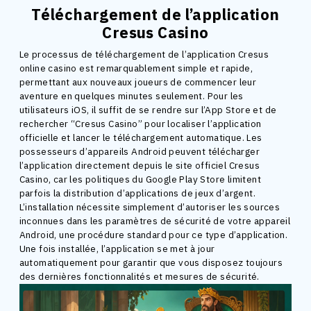
Téléchargement de l’application
Cresus Casino
Le processus de téléchargement de l’application Cresus
online casino est remarquablement simple et rapide,
permettant aux nouveaux joueurs de commencer leur
aventure en quelques minutes seulement. Pour les
utilisateurs iOS, il suffit de se rendre sur l’App Store et de
rechercher “Cresus Casino” pour localiser l’application
officielle et lancer le téléchargement automatique. Les
possesseurs d’appareils Android peuvent télécharger
l’application directement depuis le site officiel Cresus
Casino, car les politiques du Google Play Store limitent
parfois la distribution d’applications de jeux d’argent.
L’installation nécessite simplement d’autoriser les sources
inconnues dans les paramètres de sécurité de votre appareil
Android, une procédure standard pour ce type d’application.
Une fois installée, l’application se met à jour
automatiquement pour garantir que vous disposez toujours
des dernières fonctionnalités et mesures de sécurité.