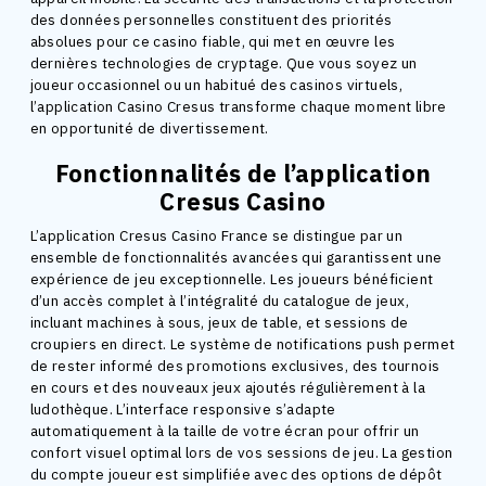
des données personnelles constituent des priorités
absolues pour ce casino fiable, qui met en œuvre les
dernières technologies de cryptage. Que vous soyez un
joueur occasionnel ou un habitué des casinos virtuels,
l’application Casino Cresus transforme chaque moment libre
en opportunité de divertissement.
Fonctionnalités de l’application
Cresus Casino
L’application Cresus Casino France se distingue par un
ensemble de fonctionnalités avancées qui garantissent une
expérience de jeu exceptionnelle. Les joueurs bénéficient
d’un accès complet à l’intégralité du catalogue de jeux,
incluant machines à sous, jeux de table, et sessions de
croupiers en direct. Le système de notifications push permet
de rester informé des promotions exclusives, des tournois
en cours et des nouveaux jeux ajoutés régulièrement à la
ludothèque. L’interface responsive s’adapte
automatiquement à la taille de votre écran pour offrir un
confort visuel optimal lors de vos sessions de jeu. La gestion
du compte joueur est simplifiée avec des options de dépôt