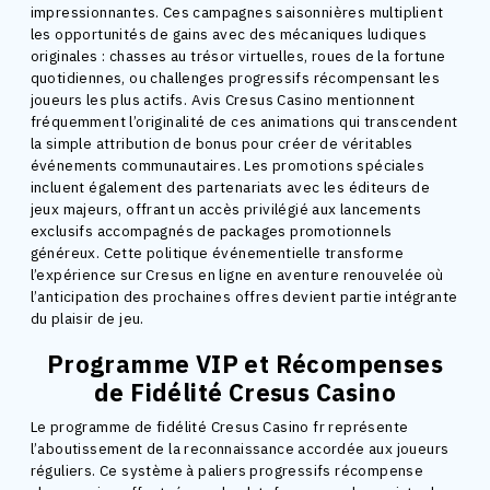
impressionnantes. Ces campagnes saisonnières multiplient
les opportunités de gains avec des mécaniques ludiques
originales : chasses au trésor virtuelles, roues de la fortune
quotidiennes, ou challenges progressifs récompensant les
joueurs les plus actifs. Avis Cresus Casino mentionnent
fréquemment l’originalité de ces animations qui transcendent
la simple attribution de bonus pour créer de véritables
événements communautaires. Les promotions spéciales
incluent également des partenariats avec les éditeurs de
jeux majeurs, offrant un accès privilégié aux lancements
exclusifs accompagnés de packages promotionnels
généreux. Cette politique événementielle transforme
l’expérience sur Cresus en ligne en aventure renouvelée où
l’anticipation des prochaines offres devient partie intégrante
du plaisir de jeu.
Programme VIP et Récompenses
de Fidélité Cresus Casino
Le programme de fidélité Cresus Casino fr représente
l’aboutissement de la reconnaissance accordée aux joueurs
réguliers. Ce système à paliers progressifs récompense