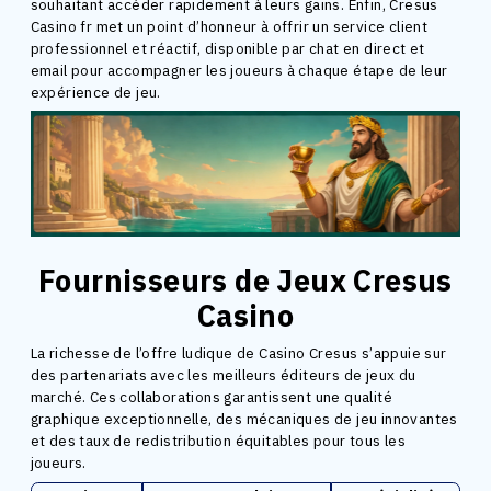
souhaitant accéder rapidement à leurs gains. Enfin, Cresus
Casino fr met un point d’honneur à offrir un service client
professionnel et réactif, disponible par chat en direct et
email pour accompagner les joueurs à chaque étape de leur
expérience de jeu.
Fournisseurs de Jeux Cresus
Casino
La richesse de l’offre ludique de Casino Cresus s’appuie sur
des partenariats avec les meilleurs éditeurs de jeux du
marché. Ces collaborations garantissent une qualité
graphique exceptionnelle, des mécaniques de jeu innovantes
et des taux de redistribution équitables pour tous les
joueurs.