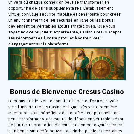
univers où chaque connexion peut se transformer en
opportunité de gains supplémentaires. L’établissement
virtuel conjugue sécurité, fiabilité et générosité pour créer
un environnement de jeu sécurisé en ligne où les bonus
deviennent de véritables atouts stratégiques. Que vous
soyez novice ou joueur expérimenté, Casino Cresus adapte
ses récompenses à votre profil et à votre niveau
d’engagement sur la plateforme.
Bonus de Bienvenue Cresus Casino
Le bonus de bienvenue constitue la porte d’entrée royale
vers l’univers Cresus Casino en ligne. Dès votre première
inscription, vous bénéficiez d’une offre exceptionnelle qui
peut transformer votre capital de départ en véritable trésor
de jeu. Cette promotion d’accueil se compose généralement
d’un bonus sur dépôt pouvant atteindre plusieurs centaines