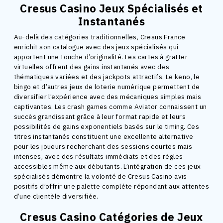
Cresus Casino Jeux Spécialisés et
Instantanés
Au-delà des catégories traditionnelles, Cresus France
enrichit son catalogue avec des jeux spécialisés qui
apportent une touche d’originalité. Les cartes à gratter
virtuelles offrent des gains instantanés avec des
thématiques variées et des jackpots attractifs. Le keno, le
bingo et d’autres jeux de loterie numérique permettent de
diversifier l’expérience avec des mécaniques simples mais
captivantes. Les crash games comme Aviator connaissent un
succès grandissant grâce à leur format rapide et leurs
possibilités de gains exponentiels basés sur le timing. Ces
titres instantanés constituent une excellente alternative
pour les joueurs recherchant des sessions courtes mais
intenses, avec des résultats immédiats et des règles
accessibles même aux débutants. L’intégration de ces jeux
spécialisés démontre la volonté de Cresus Casino avis
positifs d’offrir une palette complète répondant aux attentes
d’une clientèle diversifiée.
Cresus Casino Catégories de Jeux