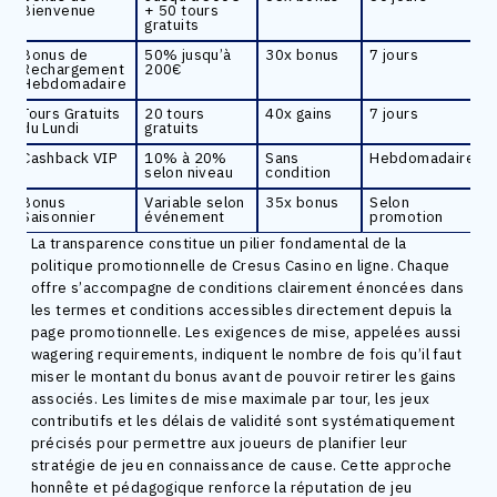
Bienvenue
+ 50 tours
gratuits
Bonus de
50% jusqu’à
30x bonus
7 jours
Rechargement
200€
Hebdomadaire
Tours Gratuits
20 tours
40x gains
7 jours
du Lundi
gratuits
Cashback VIP
10% à 20%
Sans
Hebdomadaire
selon niveau
condition
Bonus
Variable selon
35x bonus
Selon
Saisonnier
événement
promotion
La transparence constitue un pilier fondamental de la
politique promotionnelle de Cresus Casino en ligne. Chaque
offre s’accompagne de conditions clairement énoncées dans
les termes et conditions accessibles directement depuis la
page promotionnelle. Les exigences de mise, appelées aussi
wagering requirements, indiquent le nombre de fois qu’il faut
miser le montant du bonus avant de pouvoir retirer les gains
associés. Les limites de mise maximale par tour, les jeux
contributifs et les délais de validité sont systématiquement
précisés pour permettre aux joueurs de planifier leur
stratégie de jeu en connaissance de cause. Cette approche
honnête et pédagogique renforce la réputation de jeu