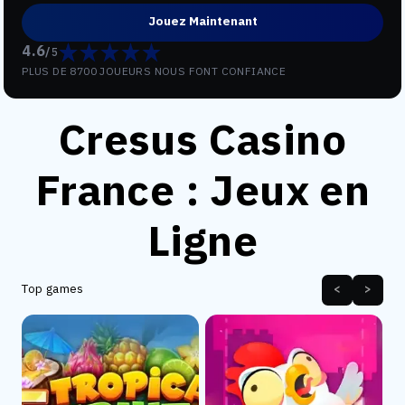
Jouez Maintenant
4.6
/
5
PLUS DE 8700 JOUEURS NOUS FONT CONFIANCE
Cresus Casino
France : Jeux en
Ligne
Top games
<
>