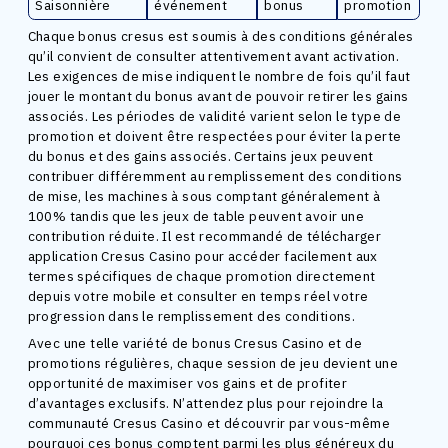
Saisonnière
événement
bonus
promotion
Chaque bonus cresus est soumis à des conditions générales
qu’il convient de consulter attentivement avant activation.
Les exigences de mise indiquent le nombre de fois qu’il faut
jouer le montant du bonus avant de pouvoir retirer les gains
associés. Les périodes de validité varient selon le type de
promotion et doivent être respectées pour éviter la perte
du bonus et des gains associés. Certains jeux peuvent
contribuer différemment au remplissement des conditions
de mise, les machines à sous comptant généralement à
100% tandis que les jeux de table peuvent avoir une
contribution réduite. Il est recommandé de télécharger
application Cresus Casino pour accéder facilement aux
termes spécifiques de chaque promotion directement
depuis votre mobile et consulter en temps réel votre
progression dans le remplissement des conditions.
Avec une telle variété de bonus Cresus Casino et de
promotions régulières, chaque session de jeu devient une
opportunité de maximiser vos gains et de profiter
d’avantages exclusifs. N’attendez plus pour rejoindre la
communauté Cresus Casino et découvrir par vous-même
pourquoi ces bonus comptent parmi les plus généreux du