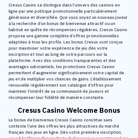
Cresus Casino se distingue dans l’univers des casinos en
ligne par une politique promotionnelle particulièrement
généreuse et diversifiée. Que vous soyez un nouveau joueur
à la recherche d’un bonus de bienvenue attractif ou un
habitué en quête de récompenses régulières, Cresus Casino
propose une gamme complète d’offres promotionnelles
adaptées à tous les profils. Les bonus Cresus sont conçus
pour maximiser votre expérience de jeu dès votre
inscription et tout au long de votre parcours sur la
plateforme. Avec des conditions transparentes et des
avantages substantiels, les promotions Cresus Casino
permettent d’augmenter significativement votre capital de
jeu et de multiplier vos chances de gains. L’établissement
renouvelle régulièrement son catalogue d’offres pour
maintenir l’intérêt de sa communauté de joueurs et
récompenser leur fidélité de manière constante.
Cresus Casino Welcome Bonus
Le bonus de bienvenue Cresus Casino constitue sans
conteste l’une des offres les plus attractives du marché
français des jeux en ligne. Dès votre première inscription,