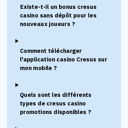
Existe-t-il un bonus cresus
casino sans dépôt pour les
nouveaux joueurs ?
Comment télécharger
l'application casino Cresus sur
mon mobile ?
Quels sont les différents
types de cresus casino
promotions disponibles ?