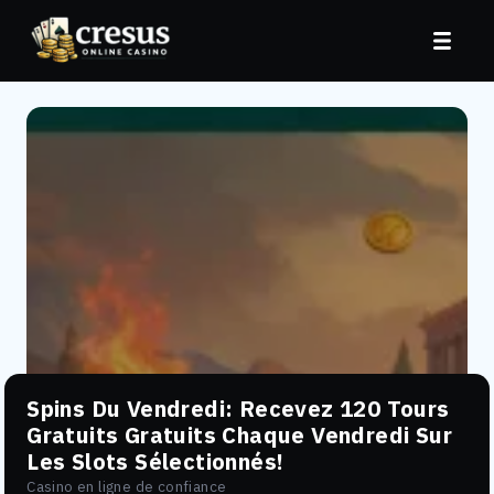
Spins Du Vendredi: Recevez 120 Tours
Gratuits Gratuits Chaque Vendredi Sur
Les Slots Sélectionnés!
Casino en ligne de confiance