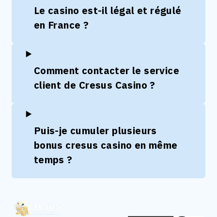
Le casino est-il légal et régulé
en France ?
Comment contacter le service
client de Cresus Casino ?
Puis-je cumuler plusieurs
bonus cresus casino en même
temps ?